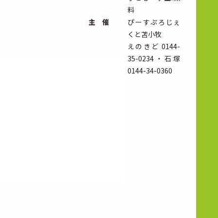
料
主 催
ぴーすぷろじぇ
くと苫小牧
えのきど 0144-
35-0234・石塚
0144-34-0360