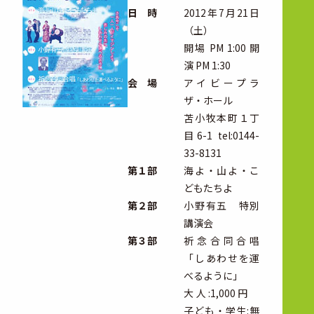
日 時
2012年7月21日
（土）
開場 PM 1:00 開
演 PM 1:30
会 場
アイビープラ
ザ・ホール
苫小牧本町１丁
目6-1 tel:0144-
33-8131
第１部
海よ・山よ・こ
どもたちよ
第２部
小野有五 特別
講演会
第３部
祈念合同合唱
「しあわせを運
べるように」
大人:1,000円
子ども・学生:無