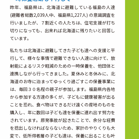
昨年、福島県は、北海道に避難している福島の人達
(避難者総数2,039人中、福島県1,227人) の意識調査を
行いましたが、７割近くの人たちは、住宅支援が打ち
切りになっても、出来れば北海道に残りたいと回答し
ています。
私たちは北海道に避難してきた子ども達への支援と平
行して、様々な事情で避難できない人達に向けて、放
射能によるリスク軽減のための一時保養を、他団体と
連携しながら行ってきました。夏休みと冬休みに、北
海道のお寺に泊まってゆっくり過ごすこの保養事業に
は、毎回３０名程の親子が参加します。福島県内各地
から参加する方達の多くが、子どもに健康被害が出る
ことを恐れ、食べ物はできるだけ遠くの産地のものを
購入し、年に数回は子ども達を保養に連れ出す努力を
されています。原発事故が起きたことで、余分な経費
を捻出しなければならないため、家計のやりくりも大
変で、低所得者層の子ども達は、保養に出ることも叶