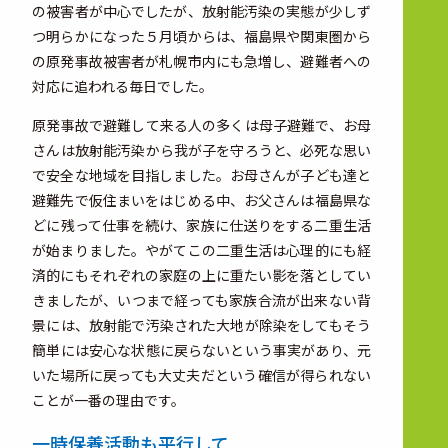
の被害者が中心でしたが、放射能汚染の実態が少しず
つ明らかになった５月頃からは、福島県や関東圏から
の原発事故被害者が札幌市内にも急増し、避難者への
対応に追われる毎日でした。
原発事故で避難して来る人の多くは母子避難で、お母
さんは放射能汚染から我が子を守ろうと、必死な思い
で安全な地域を目指しました。お母さんが子ども達と
避難先で仮住まいをはじめる中、お父さんは福島県な
どに残って仕事を続け、家族に仕送りをする二重生活
が始まりました。やがてこの二重生活は心理的にも経
済的にもそれぞれの家庭の上に重たい影を落としてい
きましたが、いつまで経っても家族合流が出来ない背
景には、放射能で汚染された大地が除染をしてもそう
簡単には安心な状態に戻らないという事実があり、元
いた場所に戻っても大丈夫だという確信が得られない
ことが一番の理由です。
一時保養活動も平行して