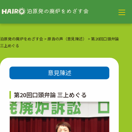
泊原発の廃炉をめざす会
>
原告の声（意見陳述）
>
第20回口頭弁論
三上めぐる
意見陳述
第20回口頭弁論 三上めぐる