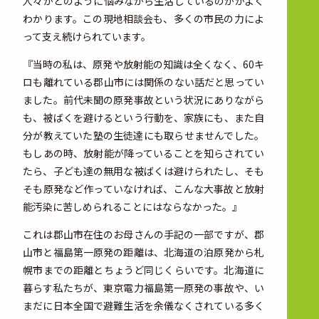
人々がどのように悩みながら生活しているのかがよく
わかります。この現地相談会も、多くの市民の力によ
って支え続けられています。
『当時の私は、原発や放射能の知識は全くなく、60キ
ロも離れている郡山市には関係のない話だと思ってい
ました。前代未聞の原発事故という状況にありながら
も、被ばくを避けるという行動を、家族にも、また自
分が教えていた塾の生徒達にも取らせませんでした。
もしあの時、放射能が降っていることを知らされてい
たら、子ども達の無用な被ばくは避けられたし、そも
そも原発など作っていなければ、こんな大事故と放射
能汚染に苦しめられることにはならなかった。』
これは郡山市在住のお母さんの手記の一部ですが、郡
山市と福島第一原発の距離は、北海道の泊原発から札
幌市までの距離とちょうど同じくらいです。北海道に
暮らす私たちが、東京電力福島第一原発の事故や、い
まだに日本全国で避難生活を余儀なくされている多く