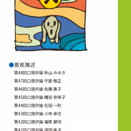
意見陳述
第48回口頭弁論 秋山 みゆき
第47回口頭弁論 守屋 敬正
第46回口頭弁論 佐藤 惠子
第45回口頭弁論 糟谷 奈保子
第44回口頭弁論 在田 一則
第43回口頭弁論 小寺 卓也
第42回口頭弁論 福尾 健司
第41回口頭弁論 須田 幸子