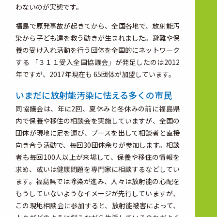
わないのが実態です。
福島で原発事故が起きてから、全国各地で、放射能汚
染から子ども達を救う動きが生まれました。避難や保
養の受け入れ活動を行う団体を全国的にネットワーク
する 「３１１受入全国協議会」が発足したのは2012
年ですが、2017年現在も 65団体が加盟しています。
いまだに放射能汚染に怯える多くの市民
同協議会は、年に2回、夏休みと冬休みの前に福島県
内で保養や移住の相談会を実施していますが、全国の
団体が現地に足を運び、ブースを出して相談者と直接
向き合う活動で、毎回30団体余りが参加します。相談
者も毎回100人以上が来場して、保養や移住の情報を
求め、或いは健康問題を専門家に相談するなどしてい
ます。福島県では除染が進み、人々は放射能の心配を
もうしていないようなイメージが先行していますが、
この現地相談会に参加すると、放射能被害によって、