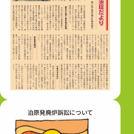
泊原発廃炉訴訟に
ついて